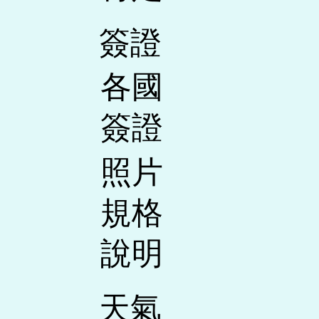
​簽證
各國
簽證
照片
規格
說明
天氣