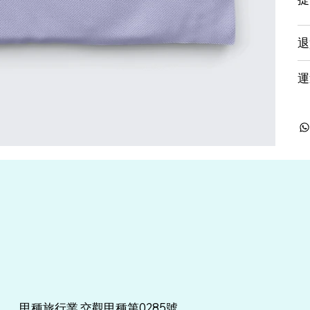
退
運
甲種旅行業.交觀甲種第0285號