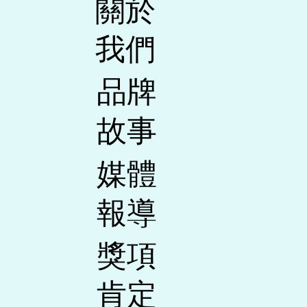
關於
我們
​品牌
故事
媒體
報導
​獎項
肯定