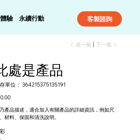
度體驗
永續行動
客製諮詢
下一個
前一個
此處是產品
SKU
存單位：
364215375135191
364215375135191
0.00
乃產品描述，適合加入有關產品的詳細資訊，例如尺
、材料、保固和清洗說明。
彩