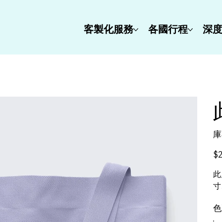
客製化服務
各國行程
深
庫
價
$2
格
此
寸
色