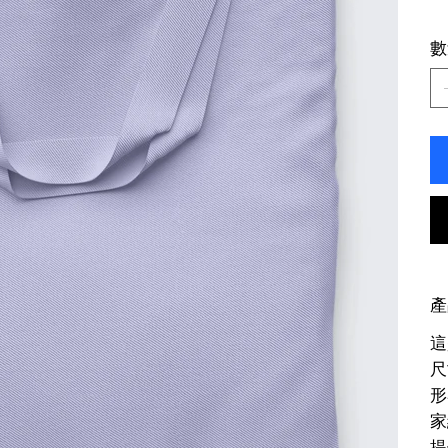
數
產
這
尺
形
家
提