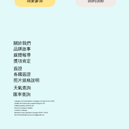
我要參加
回到頂部
關於我們
​品牌故事
媒體報導
​獎項肯定
​簽證
各國簽證
照片規格說明
天氣查詢
匯率查詢
Category A travel industry. Category A tourism No. 0285
Quality Assurance Association Peng No. 001
Unified number: 96343428
Person in charge: Li Guifen
Contact: Li Qiaoan
Business hours: Monday to Sunday 09:00~18:00
Service Email:
blisstour.service@gmail.com