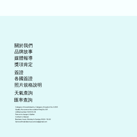
關於我們
​品牌故事
媒體報導
​獎項肯定
​簽證
各國簽證
照片規格說明
天氣查詢
匯率查詢
Category A travel industry. Category A tourism No. 0285
Quality Assurance Association Peng No. 001
Unified number: 96343428
Person in charge: Li Guifen
Contact: Li Qiaoan
Business hours: Monday to Sunday 09:00~18:00
Service Email:
blisstour.service@gmail.com