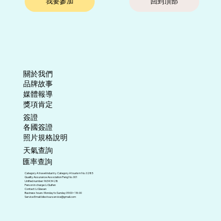
我要參加
回到頂部
關於我們
​品牌故事
媒體報導
​獎項肯定
​簽證
各國簽證
照片規格說明
天氣查詢
匯率查詢
Category A travel industry. Category A tourism No. 0285
Quality Assurance Association Peng No. 001
Unified number: 96343428
Person in charge: Li Guifen
Contact: Li Qiaoan
Business hours: Monday to Sunday 09:00~18:00
Service Email:
blisstour.service@gmail.com