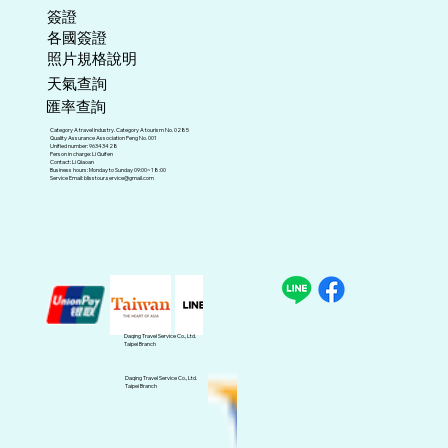
​簽證
各國簽證
照片規格說明
天氣查詢
匯率查詢
Category A travel industry. Category A tourism No. 0285
Quality Assurance Association Peng No. 001
Unified number: 96343428
Person in charge: Li Guifen
Contact: Li Qiaoan
Business hours: Monday to Sunday 09:00~18:00
Service Email:
blisstour.service@gmail.com
Daqing Travel Service Co., Ltd.
Taipei Branch
Daqing Travel Service Co., Ltd.
Taipei Branch