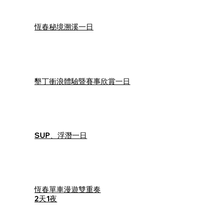
恆春秘境溯溪一日
墾丁衝浪體驗暨賽事欣賞一日
SUP、浮潛一日
恆春單車漫遊雙重奏
2天1夜