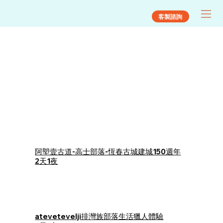
客製諮詢
阿塱壹古道-高士部落-恆春古城建城150週年
2天1夜
atevetevelji排灣族部落生活獵人體驗