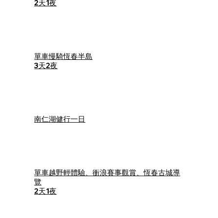
2天1夜
單車慢騎恆春半島
3天2夜
南仁湖健行一日
單車越野輕體驗、衝浪賽事觀賞、恆春古城導
覽
2天1夜